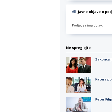
Javne objave o pod
Podjetje nima objav.
Ne spreglejte
Zakonca J
Katera po
Peter Fili