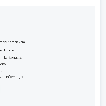
stopni naročnikom.
li boste:
 likvidacija,…),
ženo,
e,
ne informacije).