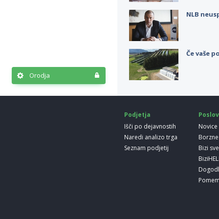
NLB neus
Če vaše po
Orodja
Podjetja
Poslov
Išči po dejavnostih
Novice
Naredi analizo trga
Borzne
Seznam podjetij
Bizi sv
BiziHE
Dogod
Pomem