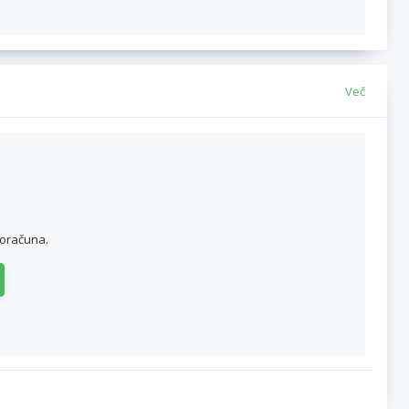
Več
roračuna.