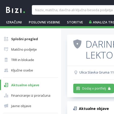
IZRAČUNI
POSLOVNE VSEBINE
STORITVE
ANALIZA TR
Splošni pregled
DARIN
Matično podjetje
LEKTO
TRR in blokade
Ključne osebe
Ulica Slavka Gruma 1
Aktualne objave
Dodaj v portfelj
Financiranje iz proračuna
Javne objave
Aktualne objave