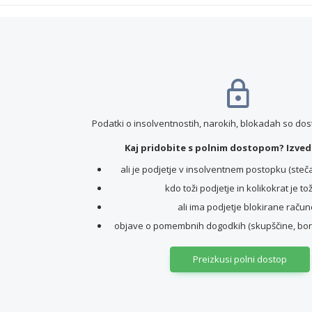
Podatki o insolventnostih, narokih, blokadah so do
Kaj pridobite s polnim dostopom? Izvede
ali je podjetje v insolventnem postopku (stečaj,
kdo toži podjetje in kolikokrat je to
ali ima podjetje blokirane račun
objave o pomembnih dogodkih (skupščine, borz
Preizkusi polni dostop