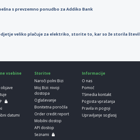
pešna s prevzemno ponudbo za Addiko Bank
djetje veliko plačuje za elektriko, storite to, kar so že storila štev
ne vsebine
Storitve
Informacije
Naroči polni Bizi
O nas
 objave
Moj Bizi: nivoji
Pomoč
dostopa
etuje
TSmedia kontakt
Oglaševanje
LP
Pogosta vprašanja
Bonitetna poročila
ki
Pravila in pogoji
Order credit report
bni datumi
Upravljanje soglasij
Mobilni dostop
API dostop
Seznami