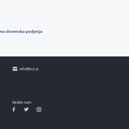
ilna slovenska podjetja
info@bizi.si
Sledite nam: