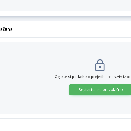
računa
Oglejte si podatke o prejetih sredstvih iz p
Registriraj se brezplačno