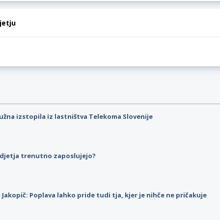
jetju
užna izstopila iz lastništva Telekoma Slovenije
djetja trenutno zaposlujejo?
p Jakopič: Poplava lahko pride tudi tja, kjer je nihče ne pričakuje