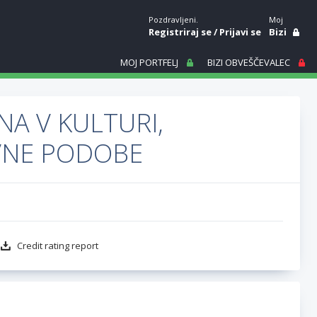
Pozdravljeni.
Moj
Registriraj se
/
Prijavi se
Bizi
MOJ PORTFELJ
BIZI OBVEŠČEVALEC
A V KULTURI,
OVNE PODOBE
Credit rating report