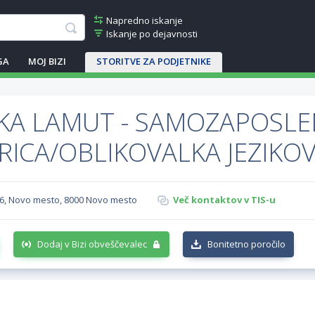
Napredno iskanje
Iskanje po dejavnosti
GA
MOJ BIZI
STORITVE ZA PODJETNIKE
KA LAMUT - SAMOZAPOSLEN
RICA/OBLIKOVALKA JEZIK
16, Novo mesto, 8000 Novo mesto
Več kontaktov v TIS-u
Dodaj v Bizi obveščevalec
Bonitetno poročilo