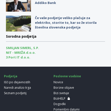
Addiko Bank
Če vaše podjetje veliko plačuje za
elektriko, storite to, kar so že storila
številna slovenska podjetja
Sorodna podjetja
SMILJAN SIMERL, S.P.
NIT - MREŽA d.o.o.
3 Port IT d.o.o.
Podjetja
Poslovne vsebine
Išči po dejavnostih
Novice
Naredi analizo trga
Borzne objave
Seznam podjetij
Bizi svetuje
BiziHELP
Dogodki
Pomembni datumi