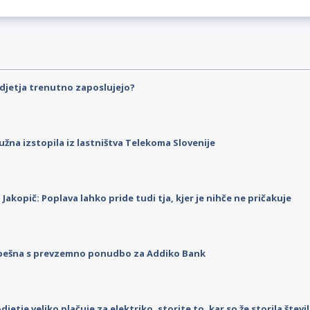
djetja trenutno zaposlujejo?
užna izstopila iz lastništva Telekoma Slovenije
p Jakopič: Poplava lahko pride tudi tja, kjer je nihče ne pričakuje
pešna s prevzemno ponudbo za Addiko Bank
djetje veliko plačuje za elektriko, storite to, kar so že storila štev