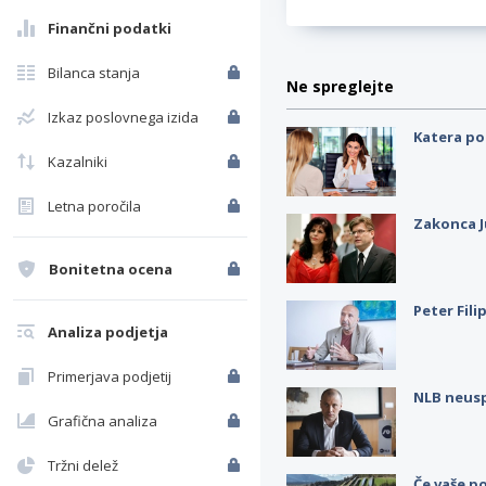
Finančni podatki
Bilanca stanja
Ne spreglejte
Izkaz poslovnega izida
Katera po
Kazalniki
Letna poročila
Zakonca J
Bonitetna ocena
Peter Fili
Analiza podjetja
Primerjava podjetij
NLB neus
Grafična analiza
Tržni delež
Če vaše po