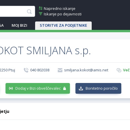
Napredno iskanje
Iskanje po dejavnosti
GA
MOJ BIZI
STORITVE ZA PODJETNIKE
KOT SMILJANA s.p.
 2250 Ptuj
040 802038
smiljana.kokot@amis.net
Več
Dodaj v Bizi obveščevalec
Bonitetno poročilo
jetju