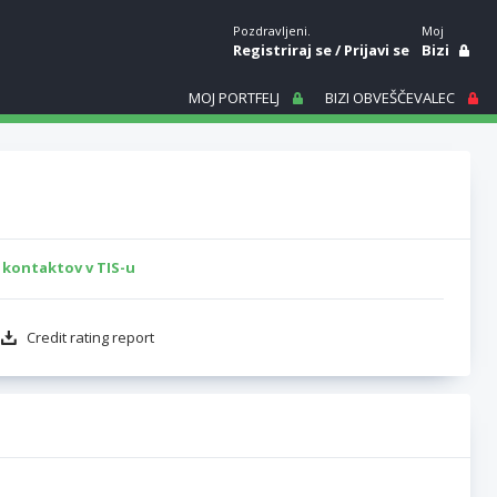
Pozdravljeni.
Moj
Registriraj se
/
Prijavi se
Bizi
MOJ PORTFELJ
BIZI OBVEŠČEVALEC
 kontaktov v TIS-u
Credit rating report