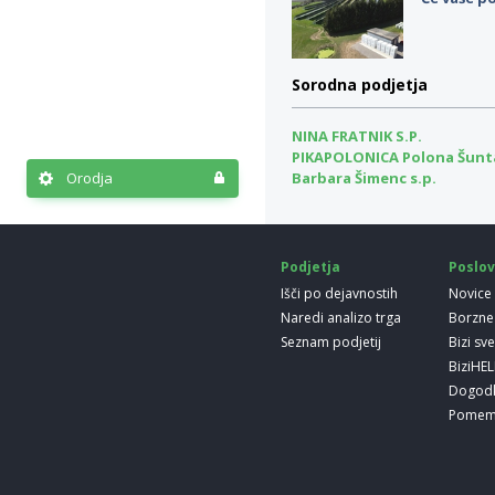
Sorodna podjetja
NINA FRATNIK S.P.
PIKAPOLONICA Polona Šunta
Orodja
Barbara Šimenc s.p.
Podjetja
Poslov
Išči po dejavnostih
Novice
Naredi analizo trga
Borzne
Seznam podjetij
Bizi sv
BiziHE
Dogod
Pomem