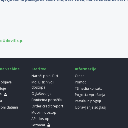
 Udovič s.p.
ne vsebine
Storitve
Informacije
Naroči polni Bizi
O nas
 objave
Moj Bizi: nivoji
Pomoč
dostopa
etuje
TSmedia kontakt
Oglaševanje
LP
Pogosta vprašanja
Bonitetna poročila
ki
Pravila in pogoji
Order credit report
bni datumi
Upravljanje soglasij
Mobilni dostop
API dostop
Seznami