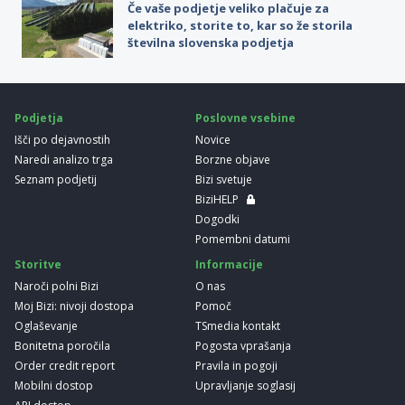
Če vaše podjetje veliko plačuje za
elektriko, storite to, kar so že storila
številna slovenska podjetja
Podjetja
Poslovne vsebine
Išči po dejavnostih
Novice
Naredi analizo trga
Borzne objave
Seznam podjetij
Bizi svetuje
BiziHELP
Dogodki
Pomembni datumi
Storitve
Informacije
Naroči polni Bizi
O nas
Moj Bizi: nivoji dostopa
Pomoč
Oglaševanje
TSmedia kontakt
Bonitetna poročila
Pogosta vprašanja
Order credit report
Pravila in pogoji
Mobilni dostop
Upravljanje soglasij