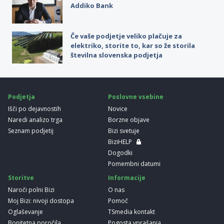
Addiko Bank
Če vaše podjetje veliko plačuje za
elektriko, storite to, kar so že storila
številna slovenska podjetja
Podjetja
Poslovne vsebine
Išči po dejavnostih
Novice
Naredi analizo trga
Borzne objave
Seznam podjetij
Bizi svetuje
BiziHELP
Dogodki
Pomembni datumi
Storitve
Informacije
Naroči polni Bizi
O nas
Moj Bizi: nivoji dostopa
Pomoč
Oglaševanje
TSmedia kontakt
Bonitetna poročila
Pogosta vprašanja