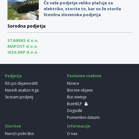
Če vaše podjetje veliko plačuje za
elektriko, storite to, kar so že storila
številna slovenska podjetja
Sorodna podjetja
STANEKS d.o.o.
MAPOST d.o.o.
VIZA NEP d.o.o.
Podjetja
Poslovne vsebine
Išči po dejavnostih
Novice
Naredi analizo trga
Borzne objave
Seznam podjetij
Bizi svetuje
BiziHELP
Dogodki
Pomembni datumi
Storitve
Informacije
Naroči polni Bizi
O nas