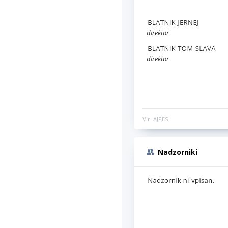
direktor
direktor
Vir: AJPES
Nadzorniki