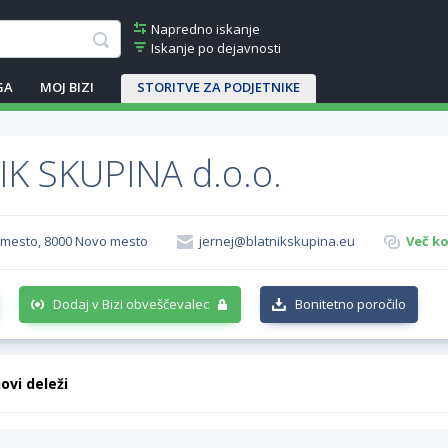
Napredno iskanje
Iskanje po dejavnosti
GA
MOJ BIZI
STORITVE ZA PODJETNIKE
K SKUPINA d.o.o.
o mesto, 8000 Novo mesto
jernej@blatnikskupina.eu
Več ko
Dodaj v Bizi obveščevalec
Bonitetno poročilo
hovi deleži