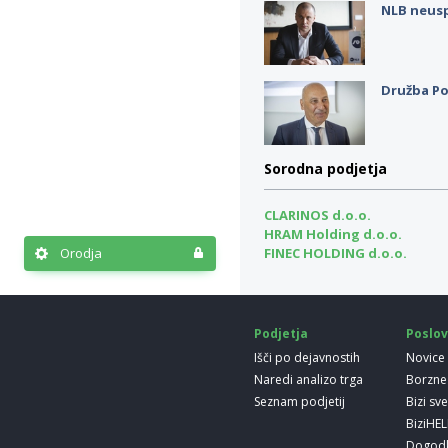
NLB neus
Družba Po
Sorodna podjetja
CLARINOS d.o.o.
HRAM Holding d.o.o.
Orodja
FINEC HOLDING d.o.o.
Podjetja
Poslov
Išči po dejavnostih
Novice
Naredi analizo trga
Borzne
Seznam podjetij
Bizi sv
BiziHE
Dogod