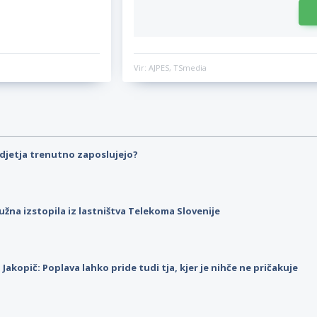
Vir: AJPES, TSmedia
djetja trenutno zaposlujejo?
užna izstopila iz lastništva Telekoma Slovenije
p Jakopič: Poplava lahko pride tudi tja, kjer je nihče ne pričakuje