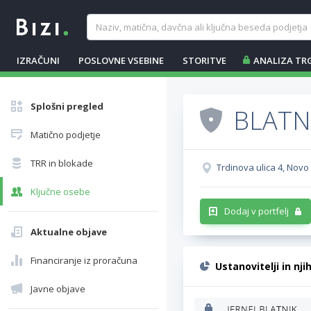
IZRAČUNI
POSLOVNE VSEBINE
STORITVE
ANALIZA TR
Splošni pregled
BLATNI
Matično podjetje
TRR in blokade
Trdinova ulica 4, Nov
Ključne osebe
Dodaj v portfelj
Aktualne objave
Financiranje iz proračuna
Ustanovitelji in nji
Javne objave