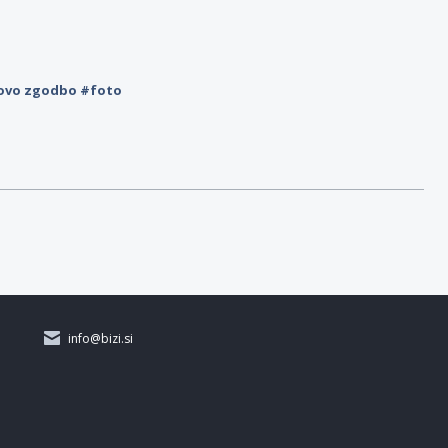
novo zgodbo #foto
info@bizi.si