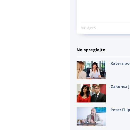
Vir: AJPES
Ne spreglejte
Katera po
Zakonca J
Peter Fili