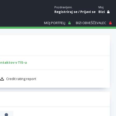
Pozdravljeni.
Moj
Registriraj se
/
Prijavi se
Bizi
MOJ PORTFELJ
BIZI OBVEŠČEVALEC
ntaktov v TIS-u
Credit rating report