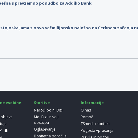
pešna s prevzemno ponudbo za Addiko Bank
stojnska jama z novo večmilijonsko naložbo na Cerknem začenja 
ne vsebine
Storitve
Informacije
Naroči polni Bizi
O nas
 objave
Moj Bizi: nivoji
Pomoč
dostopa
etuje
TSmedia kontakt
Oglaševanje
LP
Pogosta vprašanja
Bonitetna poročila
ki
Pravila in pogoji