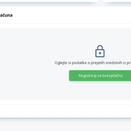
računa
Oglejte si podatke o prejetih sredstvih iz p
Registriraj se brezplačno