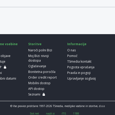
ne vsebine
Storitve
Informacije
Naroči polni Bizi
O nas
 objave
Moj Bizi: nivoji
Pomoč
dostopa
etuje
TSmedia kontakt
Oglaševanje
LP
Pogosta vprašanja
Bonitetna poročila
ki
Pravila in pogoji
Order credit report
bni datumi
Upravljanje soglasij
Mobilni dostop
API dostop
Seznami
© Vse pravice pridržane 1997-2026 TSmedia, medijske vsebine in storitve, d.o.o
Siol.net
najdi.si
iTIS
1188