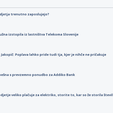
djetja trenutno zaposlujejo?
užna izstopila iz lastništva Telekoma Slovenije
p Jakopič: Poplava lahko pride tudi tja, kjer je nihče ne pričakuje
pešna s prevzemno ponudbo za Addiko Bank
djetje veliko plačuje za elektriko, storite to, kar so že storila štev