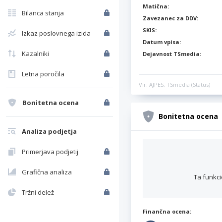
Matična:
Bilanca stanja
Zavezanec za DDV:
SKIS:
Izkaz poslovnega izida
Datum vpisa:
Kazalniki
Dejavnost TSmedia:
Letna poročila
Vir: AJPES, TSmedia (Status)
Bonitetna ocena
Bonitetna ocena
Analiza podjetja
Primerjava podjetij
Grafična analiza
Ta funkci
Tržni delež
Finančna ocena: