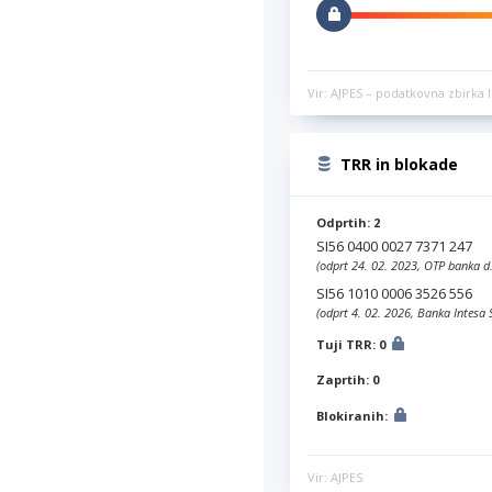
Vir: AJPES – podatkovna zbirka l
TRR in blokade
Odprtih: 2
SI56 0400 0027 7371 247
(odprt 24. 02. 2023, OTP banka d.
SI56 1010 0006 3526 556
(odprt 4. 02. 2026, Banka Intesa 
Tuji TRR: 0
Zaprtih: 0
Blokiranih:
Vir: AJPES