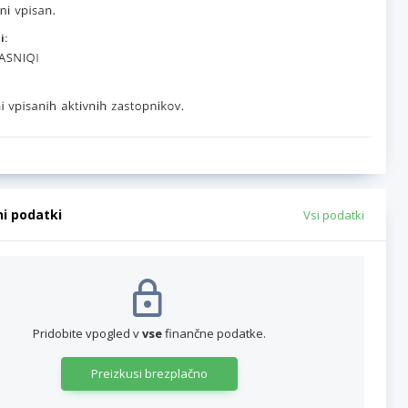
i:
ni podatki
Vsi podatki
Pridobite vpogled v
vse
finančne podatke.
Preizkusi brezplačno