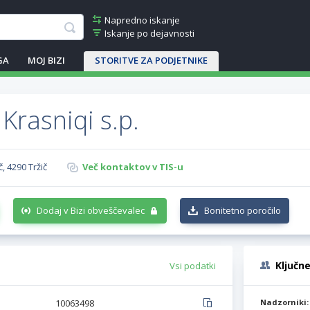
Napredno iskanje
Iskanje po dejavnosti
GA
MOJ BIZI
STORITVE ZA PODJETNIKE
Krasniqi s.p.
, 4290 Tržič
Več kontaktov v TIS-u
Dodaj v Bizi obveščevalec
Bonitetno poročilo
Ključn
Vsi podatki
10063498
Nadzorniki: