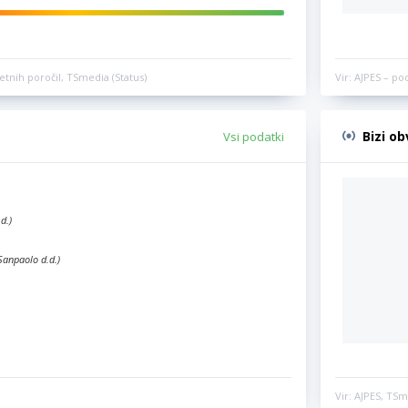
etnih poročil, TSmedia (Status)
Vir: AJPES – po
Bizi o
Vsi podatki
d.)
Sanpaolo d.d.)
Vir: AJPES, TSm