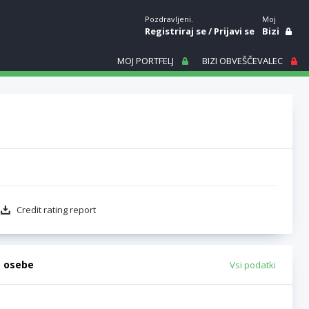
Pozdravljeni.
Moj
Registriraj se
/
Prijavi se
Bizi
MOJ PORTFELJ
BIZI OBVEŠČEVALEC
Credit rating report
e osebe
Vsi podatki