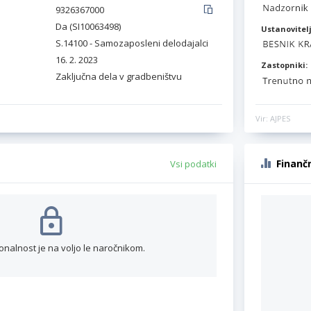
9326367000
Da (SI10063498)
Ustanovitelj
S.14100 - Samozaposleni delodajalci
16. 2. 2023
Zastopniki:
Zaključna dela v gradbeništvu
Vir: AJPES
Finanč
Vsi podatki
onalnost je na voljo le naročnikom.