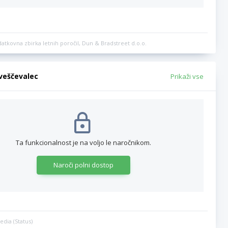
datkovna zbirka letnih poročil, Dun & Bradstreet d.o.o.
bveščevalec
Prikaži vse
Ta funkcionalnost je na voljo le naročnikom.
Naroči polni dostop
edia (Status)