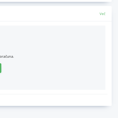
Več
roračuna.