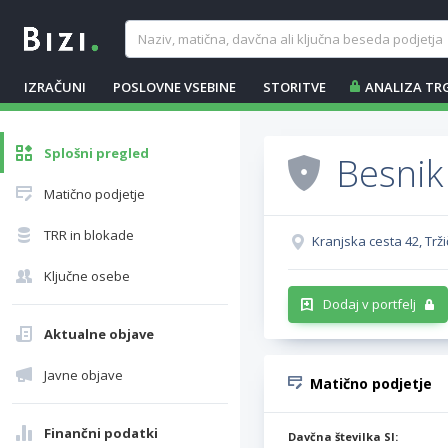
IZRAČUNI
POSLOVNE VSEBINE
STORITVE
ANALIZA TR
Splošni pregled
Besnik 
Matično podjetje
TRR in blokade
Kranjska cesta 42, Tržič
Ključne osebe
Dodaj v portfelj
Aktualne objave
Javne objave
Matično podjetje
Finančni podatki
Davčna številka SI: