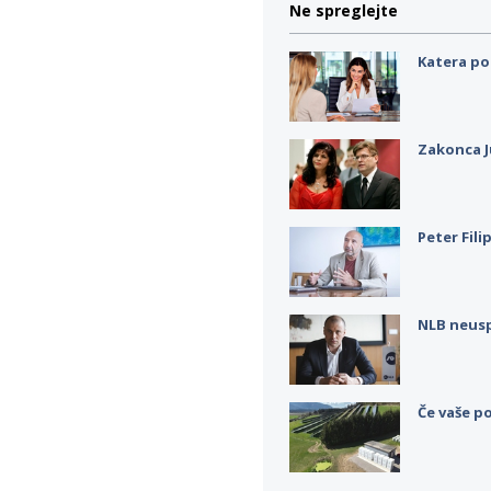
Ne spreglejte
Katera po
Zakonca J
Peter Fili
NLB neus
Če vaše po