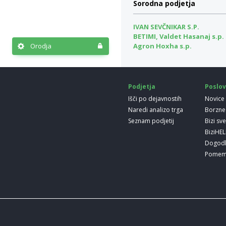
Sorodna podjetja
IVAN SEVČNIKAR S.P.
BETIMI, Valdet Hasanaj s.p.
Agron Hoxha s.p.
Orodja
Podjetja
Poslov
Išči po dejavnostih
Novice
Naredi analizo trga
Borzne
Seznam podjetij
Bizi sv
BiziHE
Dogod
Pomem