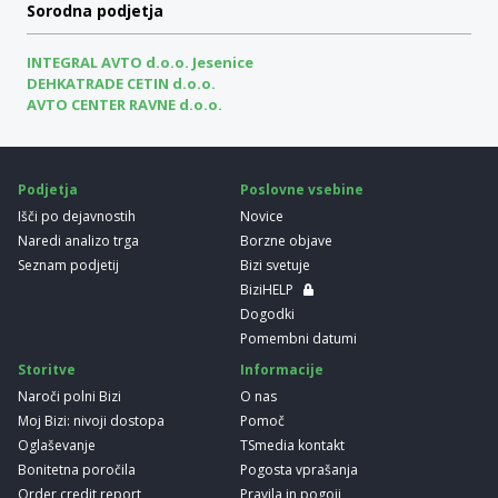
Sorodna podjetja
INTEGRAL AVTO d.o.o. Jesenice
DEHKATRADE CETIN d.o.o.
AVTO CENTER RAVNE d.o.o.
Podjetja
Poslovne vsebine
Išči po dejavnostih
Novice
Naredi analizo trga
Borzne objave
Seznam podjetij
Bizi svetuje
BiziHELP
Dogodki
Pomembni datumi
Storitve
Informacije
Naroči polni Bizi
O nas
Moj Bizi: nivoji dostopa
Pomoč
Oglaševanje
TSmedia kontakt
Bonitetna poročila
Pogosta vprašanja
Order credit report
Pravila in pogoji