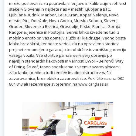
mrežo poslovalnic za popravila, menjave in kalibracije vseh vrst
stekel v Sloveniji in najdete nas v mestih: Ljubljana BTC,
Ljubljana Rudnik, Maribor, Celje, Kranj, Koper, Velenje, Novo
mesto, Ptuj, Domžale, Nova Gorica, Murska Sobota, Slovenj
Gradec, Slovenska Bistrica, Grosuplje, Krško, Ribnica, Gornja
Radgona, Jesenice in Postojna. Servis lahko izvedemo tudi z
mobilno enoto pri vas doma, v službi ali kje drugje. Vedno boste
lahko brez skrbi, ker boste vedeli, da na opravljeno storitev
prejmete neomejeno garancijo ter obdržite tovarniško garancijo
vašega vozila. Vse storitve pa naši serviserji opravijo po
najvišjih standardih kakovosti in varnosti BWoF - Belron® Way
of Fitting. Še več, tesno sodelujemo z vsemi zavarovalnicami,
zato lahko uredimo tudi cenitev in administracijo z vašo
zavarovalnico, brez obiska zavarovalnice. Pokličite nas na 082
804 843 ali rezervirajte svoj termin na www.carglass.si