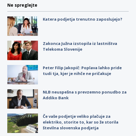
Ne spreglejte
Katera podjetja trenutno zaposlujejo?
Zakonca Južna izstopila iz lastništva
Telekoma Slovenije
Peter Filip Jakopič: Poplava lahko pride
tudi tja, kjer je nihče ne pričakuje
NLB neuspešna s prevzemno ponudbo za
Addiko Bank
Če vaše podjetje veliko plačuje za
elektriko, storite to, kar so že storila
številna slovenska podjetja