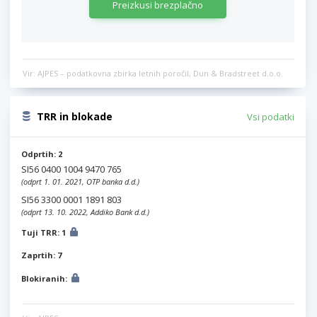
Preizkusi brezplačno
Vir: AJPES – podatkovna zbirka letnih poročil, Dun & Bradstreet d.o.o.
TRR in blokade
Vsi podatki
Odprtih: 2
SI56 0400 1004 9470 765
(odprt 1. 01. 2021, OTP banka d.d.)
SI56 3300 0001 1891 803
(odprt 13. 10. 2022, Addiko Bank d.d.)
Tuji TRR: 1
Zaprtih: 7
Blokiranih: