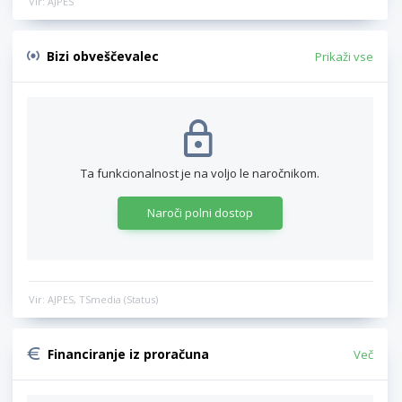
Vir: AJPES
Bizi obveščevalec
Prikaži vse
Ta funkcionalnost je na voljo le naročnikom.
Naroči polni dostop
Vir: AJPES, TSmedia (Status)
Financiranje iz proračuna
Več