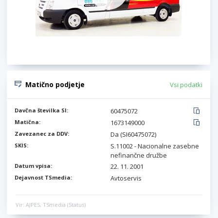
Matično podjetje
Vsi podatki
Davčna številka SI:
60475072
Matična:
1673149000
Zavezanec za DDV:
Da (SI60475072)
SKIS:
S.11002 - Nacionalne zasebne
nefinančne družbe
Datum vpisa:
22. 11. 2001
Dejavnost TSmedia:
Avtoservis
Vir: AJPES, TSmedia (Status)