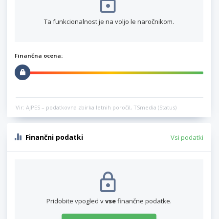
Ta funkcionalnost je na voljo le naročnikom.
Finančna ocena:
Vir: AJPES – podatkovna zbirka letnih poročil, TSmedia (Status)
Finančni podatki
Vsi podatki
Pridobite vpogled v
vse
finančne podatke.