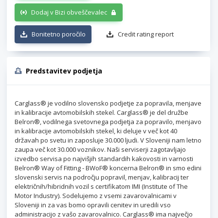
Dodaj v Bizi obveščevalec
Bonitetno poročilo
Credit rating report
Predstavitev podjetja
Carglass® je vodilno slovensko podjetje za popravila, menjave
in kalibracije avtomobilskih stekel. Carglass® je del družbe
Belron®, vodilnega svetovnega podjetja za popravilo, menjavo
in kalibracije avtomobilskih stekel, ki deluje v več kot 40
državah po svetu in zaposluje 30.000 ljudi. V Sloveniji nam letno
zaupa več kot 30.000 voznikov. Naši serviserji zagotavljajo
izvedbo servisa po najvišjih standardih kakovosti in varnosti
Belron® Way of Fitting - BWoF® koncerna Belron® in smo edini
slovenski servis na področju popravil, menjav, kalibracij ter
električnih/hibridnih vozil s certifikatom IMI (Institute of The
Motor Industry). Sodelujemo z vsemi zavarovalnicami v
Sloveniji in za vas bomo opravili cenitev in uredili vso
administracijo z vašo zavarovalnico. Carglass® ima največjo