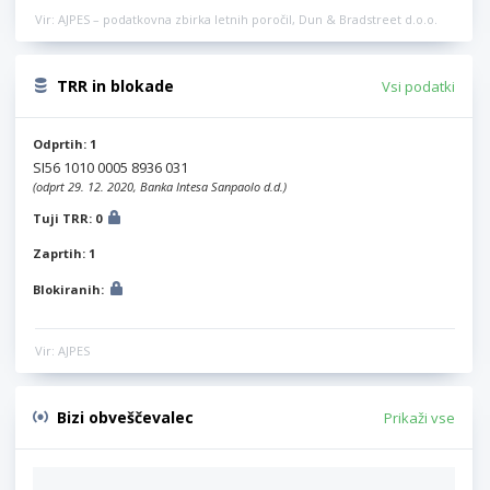
Vir: AJPES – podatkovna zbirka letnih poročil, Dun & Bradstreet d.o.o.
TRR in blokade
Vsi podatki
Odprtih: 1
SI56 1010 0005 8936 031
(odprt 29. 12. 2020, Banka Intesa Sanpaolo d.d.)
Tuji TRR: 0
Zaprtih: 1
Blokiranih:
Vir: AJPES
Bizi obveščevalec
Prikaži vse