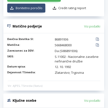
Bonitetno poročilo
Credit rating report
Matično podjetje
Vsi podatki
Davčna številka SI:
86891936
Matična:
5668468000
Zavezanec za DDV:
Da (SI86891936)
SKIS:
S.11002 - Nacionalne zasebne
nefinančne družbe
Datum vpisa:
12. 10. 1992
Dejavnost TSmedia:
Zlatarstvo; Trgovina
Vir: AJPES, TSmedia (Status)
Ključne osebe
Vsi podatki