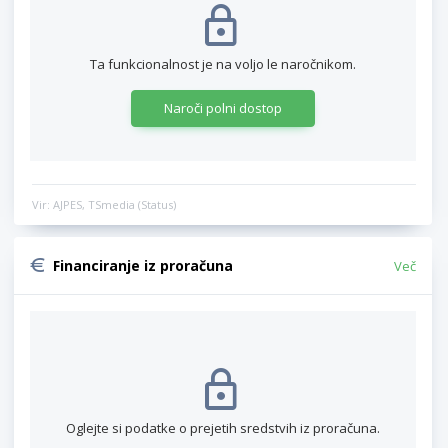
Ta funkcionalnost je na voljo le naročnikom.
Naroči polni dostop
Vir: AJPES, TSmedia (Status)
Financiranje iz proračuna
Več
Oglejte si podatke o prejetih sredstvih iz proračuna.