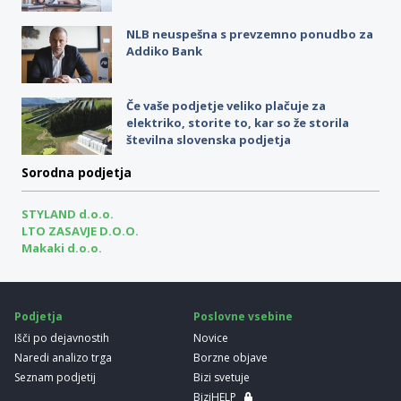
NLB neuspešna s prevzemno ponudbo za
Addiko Bank
Če vaše podjetje veliko plačuje za
elektriko, storite to, kar so že storila
številna slovenska podjetja
Sorodna podjetja
STYLAND d.o.o.
LTO ZASAVJE D.O.O.
Makaki d.o.o.
Podjetja
Poslovne vsebine
Išči po dejavnostih
Novice
Naredi analizo trga
Borzne objave
Seznam podjetij
Bizi svetuje
BiziHELP