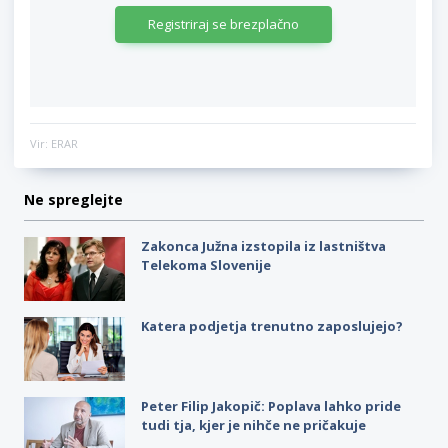
Registriraj se brezplačno
Vir: ERAR
Ne spreglejte
Zakonca Južna izstopila iz lastništva
Telekoma Slovenije
Katera podjetja trenutno zaposlujejo?
Peter Filip Jakopič: Poplava lahko pride
tudi tja, kjer je nihče ne pričakuje