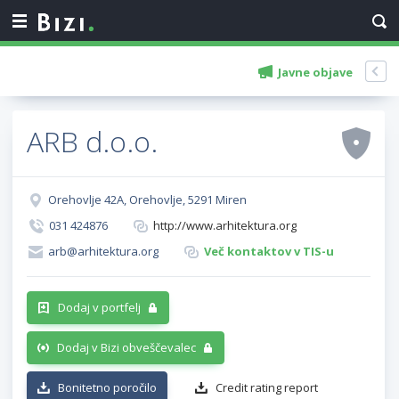
Javne objave
ARB d.o.o.
Orehovlje 42A, Orehovlje, 5291 Miren
031 424876
http://www.arhitektura.org
arb@arhitektura.org
Več kontaktov v TIS-u
Dodaj v portfelj
Dodaj v Bizi obveščevalec
Bonitetno poročilo
Credit rating report