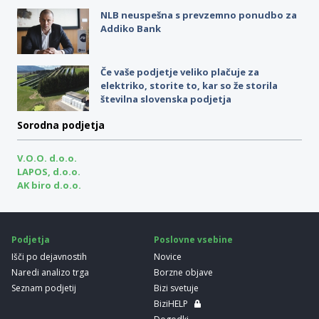
NLB neuspešna s prevzemno ponudbo za
Addiko Bank
Če vaše podjetje veliko plačuje za
elektriko, storite to, kar so že storila
številna slovenska podjetja
Sorodna podjetja
V.O.O. d.o.o.
LAPOS, d.o.o.
AK biro d.o.o.
Podjetja
Poslovne vsebine
Išči po dejavnostih
Novice
Naredi analizo trga
Borzne objave
Seznam podjetij
Bizi svetuje
BiziHELP