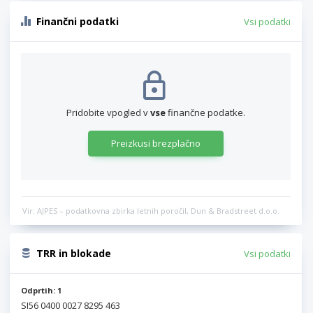
Finančni podatki
Vsi podatki
Pridobite vpogled v
vse
finančne podatke.
Preizkusi brezplačno
Vir: AJPES – podatkovna zbirka letnih poročil, Dun & Bradstreet d.o.o.
TRR in blokade
Vsi podatki
Odprtih: 1
SI56 0400 0027 8295 463