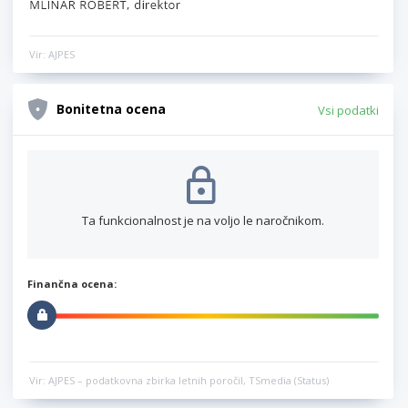
Vir: AJPES
Bonitetna ocena
Vsi podatki
Ta funkcionalnost je na voljo le naročnikom.
Finančna ocena:
Vir: AJPES – podatkovna zbirka letnih poročil, TSmedia (Status)