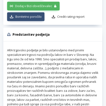
Dodaj v Bizi obveščevalec
Bonitetno poročilo
Credit rating report
Predstavitev podjetja
ARA trgovsko podjetje je bilo ustanovljeno med prvimi
specializirani trgovci na področju lakov in barv v Sloveniji. Na
trgu smo že od leta 1990. Smo specialisti pri prodaji barv, lakov,
premazov, ometov in spremljajočega materiala (orodja, brusni
material, delovna zaščita…), podprto z mešalnicami in
strokovnim znanjem. Pomenu strokovnega znanja dajemo velik
poudarek saj se zavedamo, da pravilna raba in uporaba naših
materialov potencialnim kupcem omogoča ogromen prihranek
na času in denarju. Imamo pestro ponudbo barv različnih
proizvajalcev ter različnih kvalitet: barv za zidove, barv za les,
barv za kovino, fasadnih barve, barv za avtomobile in delovne
stroje, lakov za parket, različnih vrst kitov in tesnilnih mas,
polnimo pa tudi spraje za vsa področja rabe, v naši pestri