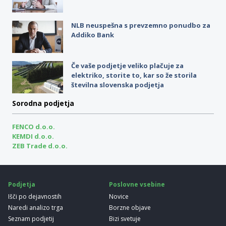
NLB neuspešna s prevzemno ponudbo za
Addiko Bank
Če vaše podjetje veliko plačuje za
elektriko, storite to, kar so že storila
številna slovenska podjetja
Sorodna podjetja
FENCO d.o.o.
KEMDI d.o.o.
ZEB Trade d.o.o.
Podjetja
Poslovne vsebine
Išči po dejavnostih
Novice
Naredi analizo trga
Borzne objave
Seznam podjetij
Bizi svetuje