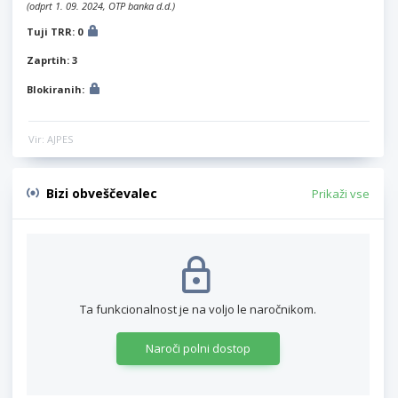
(odprt 1. 09. 2024, OTP banka d.d.)
Tuji TRR: 0
Zaprtih: 3
Blokiranih:
Vir: AJPES
Bizi obveščevalec
Prikaži vse
Ta funkcionalnost je na voljo le naročnikom.
Naroči polni dostop