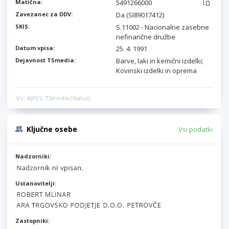
Matična:
5491266000
Zavezanec za DDV:
Da (SI89017412)
SKIS:
S.11002 - Nacionalne zasebne
nefinančne družbe
Datum vpisa:
25. 4. 1991
Dejavnost TSmedia:
Barve, laki in kemični izdelki;
Kovinski izdelki in oprema
Vir: AJPES, TSmedia (Status)
Ključne osebe
Vsi podatki
Nadzorniki:
Ustanovitelji:
Zastopniki: