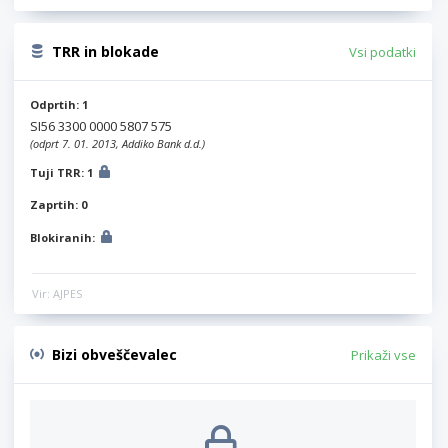
TRR in blokade
Vsi podatki
Odprtih: 1
SI56 3300 0000 5807 575
(odprt 7. 01. 2013, Addiko Bank d.d.)
Tuji TRR: 1
Zaprtih: 0
Blokiranih:
Vir: AJPES
Bizi obveščevalec
Prikaži vse