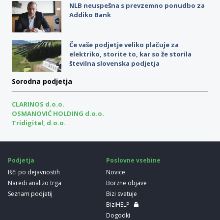
NLB neuspešna s prevzemno ponudbo za
Addiko Bank
Če vaše podjetje veliko plačuje za
elektriko, storite to, kar so že storila
številna slovenska podjetja
Sorodna podjetja
CLARINOS d.o.o.
OSMANOVIĆ HOLDING d.o.o.
Tridigital, d.o.o.
Podjetja
Poslovne vsebine
Išči po dejavnostih
Novice
Naredi analizo trga
Borzne objave
Seznam podjetij
Bizi svetuje
BiziHELP
Dogodki