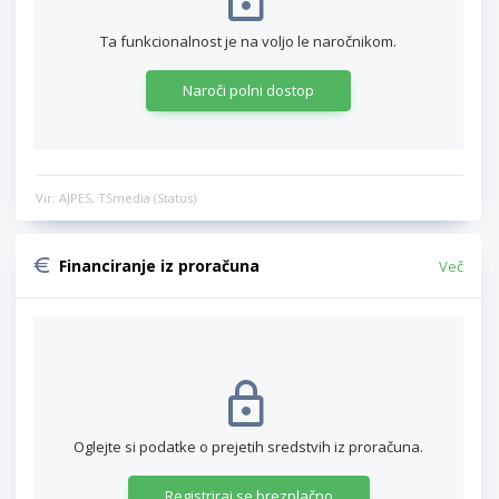
Ta funkcionalnost je na voljo le naročnikom.
Naroči polni dostop
Vir: AJPES, TSmedia (Status)
Financiranje iz proračuna
Več
Oglejte si podatke o prejetih sredstvih iz proračuna.
Registriraj se brezplačno