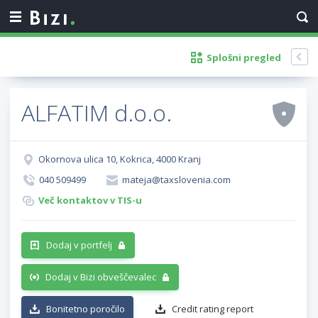
Splošni pregled
ALFATIM d.o.o.
Okornova ulica 10, Kokrica, 4000 Kranj
040 509499
mateja@taxslovenia.com
Več kontaktov v TIS-u
Dodaj v portfelj
Dodaj v Bizi obveščevalec
Bonitetno poročilo
Credit rating report