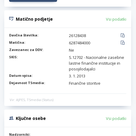
Matično podjetje
Vsi podatki
Davčna številka:
26128438
Matična:
6287484000
Zavezanec za DDV:
Ne
SKIS:
S.12702 - Nacionalne zasebne
lastne finančne institucije in
posojilodajalci
Datum vpisa:
3. 1. 2013
Dejavnost TSmedia:
Finančne storitve
Vir: AJPES, TSmedia (Status)
Ključne osebe
Vsi podatki
Nadzorniki: