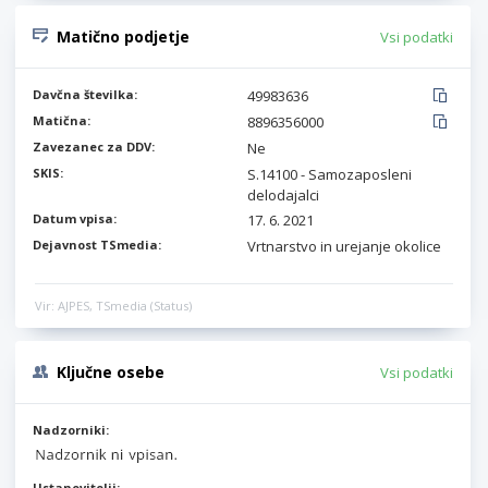
Matično podjetje
Vsi podatki
Davčna številka:
49983636
Matična:
8896356000
Zavezanec za DDV:
Ne
SKIS:
S.14100 - Samozaposleni
delodajalci
Datum vpisa:
17. 6. 2021
Dejavnost TSmedia:
Vrtnarstvo in urejanje okolice
Vir: AJPES, TSmedia (Status)
Ključne osebe
Vsi podatki
Nadzorniki:
Ustanovitelji: