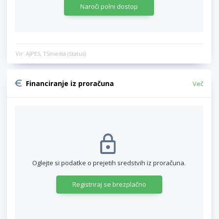
Naroči polni dostop
Vir: AJPES, TSmedia (Status)
Financiranje iz proračuna
Več
Oglejte si podatke o prejetih sredstvih iz proračuna.
Registriraj se brezplačno