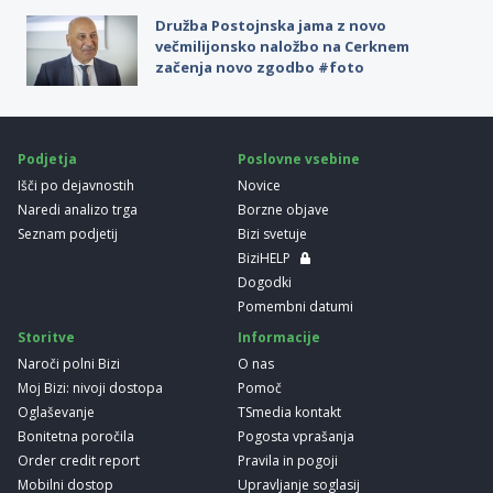
Družba Postojnska jama z novo
večmilijonsko naložbo na Cerknem
začenja novo zgodbo #foto
Podjetja
Poslovne vsebine
Išči po dejavnostih
Novice
Naredi analizo trga
Borzne objave
Seznam podjetij
Bizi svetuje
BiziHELP
Dogodki
Pomembni datumi
Storitve
Informacije
Naroči polni Bizi
O nas
Moj Bizi: nivoji dostopa
Pomoč
Oglaševanje
TSmedia kontakt
Bonitetna poročila
Pogosta vprašanja
Order credit report
Pravila in pogoji
Mobilni dostop
Upravljanje soglasij