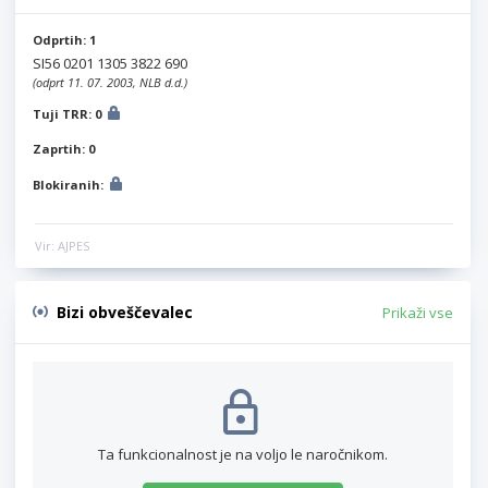
Odprtih: 1
SI56 0201 1305 3822 690
(odprt 11. 07. 2003, NLB d.d.)
Tuji TRR: 0
Zaprtih: 0
Blokiranih:
Vir: AJPES
Bizi obveščevalec
Prikaži vse
Ta funkcionalnost je na voljo le naročnikom.