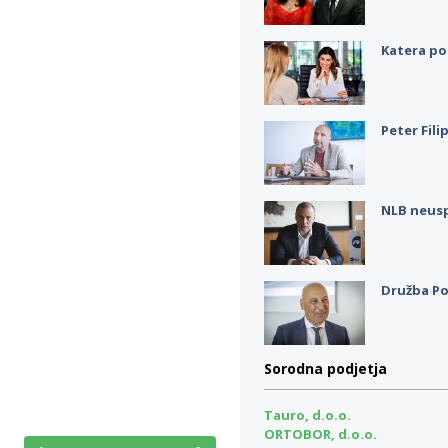
Katera po
Peter Fili
NLB neus
Družba Po
Sorodna podjetja
Tauro, d.o.o.
ORTOBOR, d.o.o.