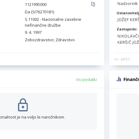
1121995000
Da (SI76270181)
Ustanovitelj
S.11002 - Nacionalne zasebne
nefinančne družbe
Zastopniki:
9. 4. 1997
Zobozdravstvo; Zdravstvo
Vir: AJPES
Finanč
Vsi podatki
onalnost je na voljo le naročnikom.