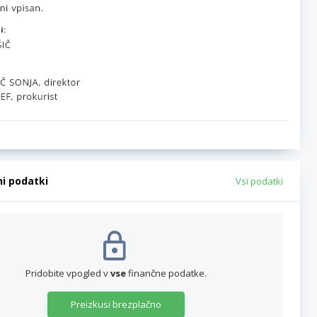
i:
ni podatki
Vsi podatki
Pridobite vpogled v
vse
finančne podatke.
Preizkusi brezplačno