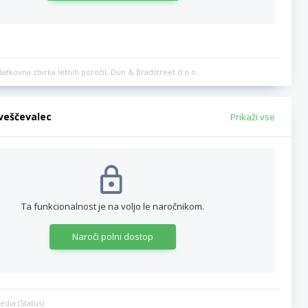
datkovna zbirka letnih poročil, Dun & Bradstreet d.o.o.
bveščevalec
Prikaži vse
Ta funkcionalnost je na voljo le naročnikom.
Naroči polni dostop
edia (Status)