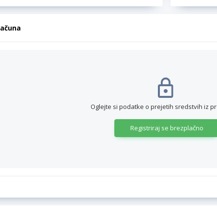
računa
Oglejte si podatke o prejetih sredstvih iz p
Registriraj se brezplačno