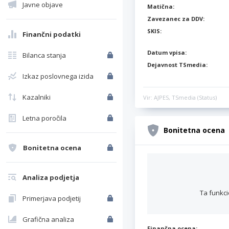
Javne objave
Matična:
Zavezanec za DDV:
SKIS:
Finančni podatki
Datum vpisa:
Bilanca stanja
Dejavnost TSmedia:
Izkaz poslovnega izida
Kazalniki
Vir: AJPES, TSmedia (Status)
Letna poročila
Bonitetna ocena
Bonitetna ocena
Analiza podjetja
Ta funkci
Primerjava podjetij
Grafična analiza
Finančna ocena: