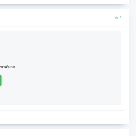
Več
roračuna.