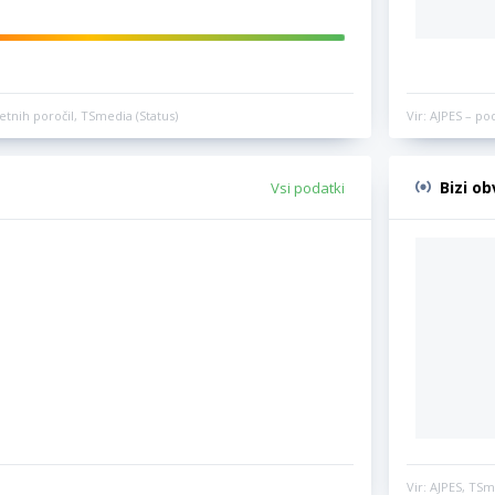
etnih poročil, TSmedia (Status)
Vir: AJPES – po
Bizi o
Vsi podatki
Vir: AJPES, TSm