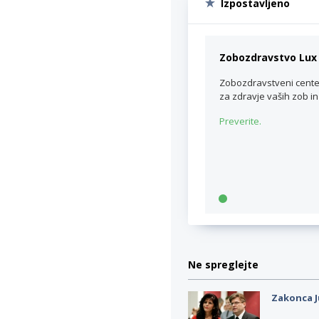
Izpostavljeno
Zobozdravstvo Lux 
Zobozdravstveni center
za zdravje vaših zob i
Preverite.
Ne spreglejte
Zakonca J