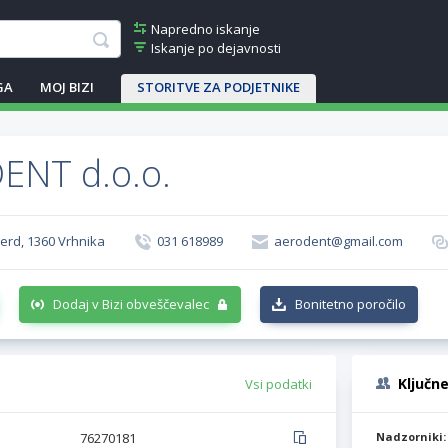
Napredno iskanje
Iskanje po dejavnosti
GA
MOJ BIZI
STORITVE ZA PODJETNIKE
ENT d.o.o.
Verd, 1360 Vrhnika
031 618989
aerodent@gmail.com
Dodaj v Bizi obveščevalec
Bonitetno poročilo
Ključn
Vsi podatki
76270181
Nadzorniki: