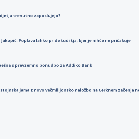
djetja trenutno zaposlujejo?
p Jakopič: Poplava lahko pride tudi tja, kjer je nihče ne pričakuje
pešna s prevzemno ponudbo za Addiko Bank
stojnska jama z novo večmilijonsko naložbo na Cerknem začenja 