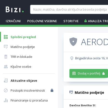
IZRAČUNI
POSLOVNE VSEBINE
STORITVE
ANALIZA TR
Splošni pregled
AEROD
Matično podjetje
TRR in blokade
Brigadirska cesta 16, 
Ključne osebe
Dodaj v portfelj
Aktualne objave
Postopki insolventnosti
Matično podjetje
Financiranje iz proračuna
Davčna številka SI: