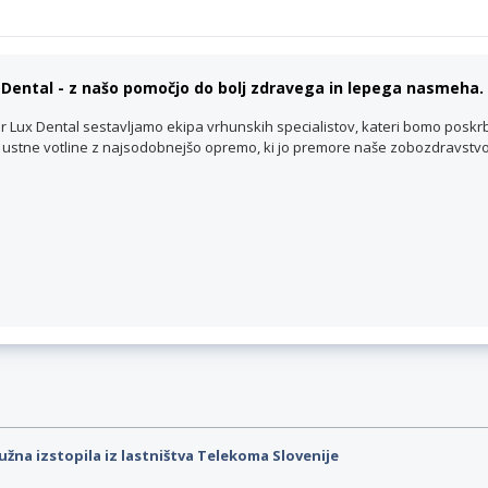
Dental - z našo pomočjo do bolj zdravega in lepega nasmeha.
 Lux Dental sestavljamo ekipa vrhunskih specialistov, kateri bomo poskrb
n ustne votline z najsodobnejšo opremo, ki jo premore naše zobozdravstvo
užna izstopila iz lastništva Telekoma Slovenije