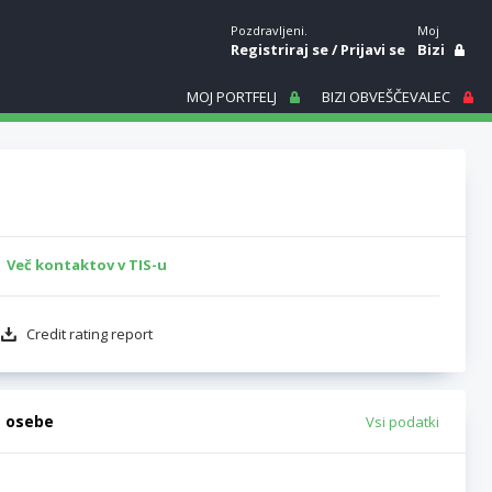
Pozdravljeni.
Moj
Registriraj se
/
Prijavi se
Bizi
MOJ PORTFELJ
BIZI OBVEŠČEVALEC
Več kontaktov v TIS-u
Credit rating report
e osebe
Vsi podatki