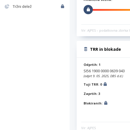
Tržni delež
Vir: AJPES – podatkovna zbirka l
TRR in blokade
Odprtih: 1
SI56 1900 0000 0639 043
(odprt 9. 05. 2025, DBS d.d.)
Tuji TRR: 0
Zaprtih: 3
Blokiranih:
Vir: AJPES