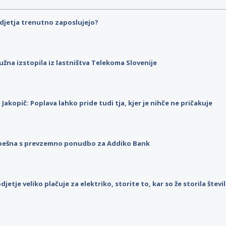
djetja trenutno zaposlujejo?
užna izstopila iz lastništva Telekoma Slovenije
p Jakopič: Poplava lahko pride tudi tja, kjer je nihče ne pričakuje
pešna s prevzemno ponudbo za Addiko Bank
djetje veliko plačuje za elektriko, storite to, kar so že storila štev