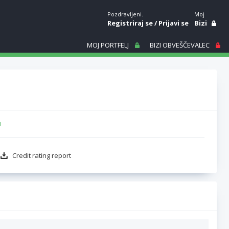
Pozdravljeni.
Moj
Registriraj se
/
Prijavi se
Bizi
MOJ PORTFELJ
BIZI OBVEŠČEVALEC
u
Credit rating report