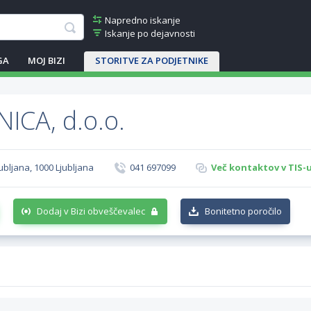
Napredno iskanje
Iskanje po dejavnosti
GA
MOJ BIZI
STORITVE ZA PODJETNIKE
ICA, d.o.o.
ubljana, 1000 Ljubljana
041 697099
Več kontaktov v TIS-
Dodaj v Bizi obveščevalec
Bonitetno poročilo