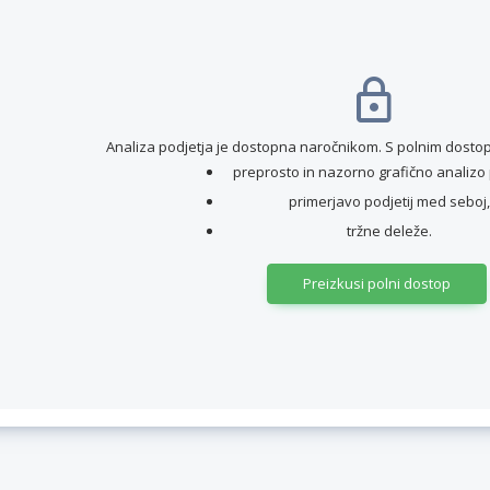
Analiza podjetja je dostopna naročnikom. S polnim dostop
preprosto in nazorno grafično analizo 
primerjavo podjetij med seboj,
tržne deleže.
Preizkusi polni dostop