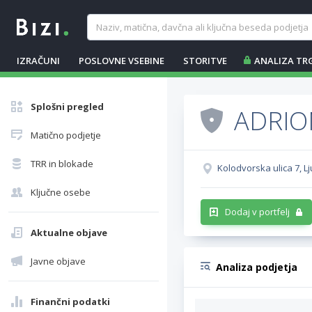
IZRAČUNI
POSLOVNE VSEBINE
STORITVE
ANALIZA TR
Splošni pregled
ADRION
Matično podjetje
TRR in blokade
Kolodvorska ulica 7, Lj
Ključne osebe
Dodaj v portfelj
Aktualne objave
Javne objave
Analiza podjetja
Finančni podatki