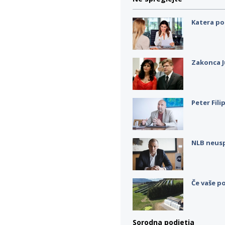
Katera po
Zakonca J
Peter Fili
NLB neus
Če vaše po
Sorodna podjetja