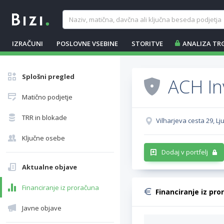
IZRAČUNI
POSLOVNE VSEBINE
STORITVE
ANALIZA TR
Splošni pregled
ACH In
Matično podjetje
TRR in blokade
Vilharjeva cesta 29, Lj
Ključne osebe
Dodaj v portfelj
Aktualne objave
Financiranje iz proračuna
Financiranje iz pro
Javne objave