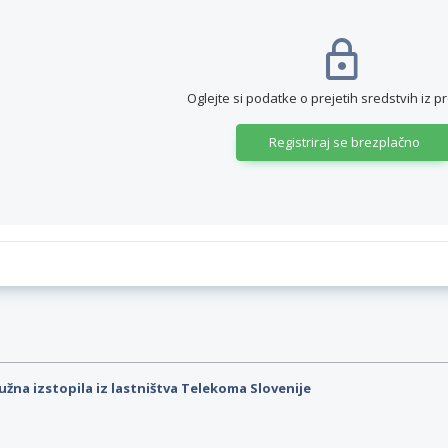
Oglejte si podatke o prejetih sredstvih iz p
Registriraj se brezplačno
užna izstopila iz lastništva Telekoma Slovenije