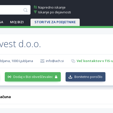
Napredno iskanje
Iskanje po dejavnosti
GA
MOJ BIZI
STORITVE ZA PODJETNIKE
vest d.o.o.
ubljana, 1000 Ljubljana
info@ach.si
Več kontaktov v TIS-
Dodaj v Bizi obveščevalec
Bonitetno poročilo
računa