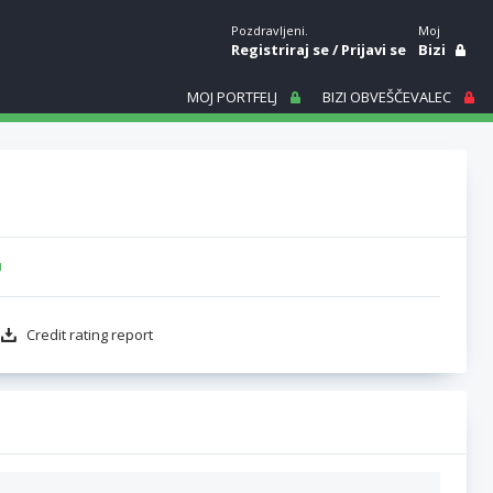
Pozdravljeni.
Moj
Registriraj se
/
Prijavi se
Bizi
MOJ PORTFELJ
BIZI OBVEŠČEVALEC
u
Credit rating report