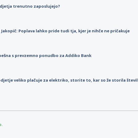
djetja trenutno zaposlujejo?
p Jakopič: Poplava lahko pride tudi tja, kjer je nihče ne pričakuje
pešna s prevzemno ponudbo za Addiko Bank
djetje veliko plačuje za elektriko, storite to, kar so že storila štev
o.