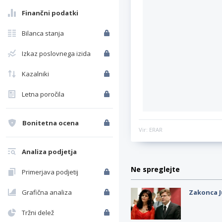
Finančni podatki
Bilanca stanja
Izkaz poslovnega izida
Kazalniki
Letna poročila
Bonitetna ocena
Vir: ERAR
Analiza podjetja
Ne spreglejte
Primerjava podjetij
Grafična analiza
Zakonca J
Tržni delež