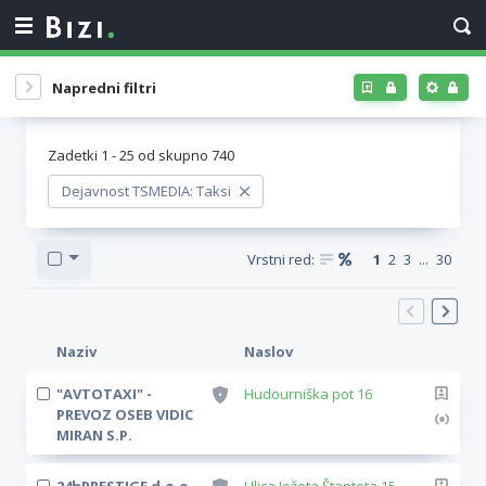
Napredni filtri
Zadetki
1
-
25
od skupno
740
Dejavnost TSMEDIA: Taksi
Vrstni red:
1
2
3
...
30
Naziv
Naslov
"AVTOTAXI" -
Hudourniška pot 16
PREVOZ OSEB VIDIC
MIRAN S.P.