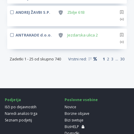
ANDREJ ŽAVBI S.P.
Zbilje 61B
ANTRAKADE d.o.o.
Jezdarska ulica 2
Zadetki
1
-
25
od skupno
740
Vrstni red:
1
2
3
...
30
Podjetja
Poslovne vsebine
Išči po dejavnostih
Novice
Naredi analizo trga
Borzne objave
Seznam podjetij
Bizi svetuje
BiziHELP
Dogodki