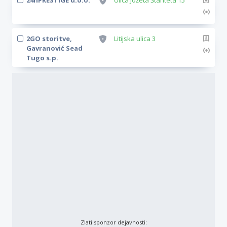
24hPRESTIGE d.o.o.
Ulica Jožeta Štanteta 15
2GO storitve,
Litijska ulica 3
Gavranović Sead
Tugo s.p.
Zlati sponzor dejavnosti: