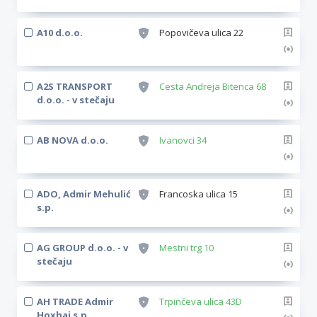
A10 d.o.o.
Popovičeva ulica 22
A2S TRANSPORT
Cesta Andreja Bitenca 68
d.o.o. - v stečaju
AB NOVA d.o.o.
Ivanovci 34
ADO, Admir Mehulić
Francoska ulica 15
s.p.
AG GROUP d.o.o. - v
Mestni trg 10
stečaju
AH TRADE Admir
Trpinčeva ulica 43D
Hoxhaj s.p.