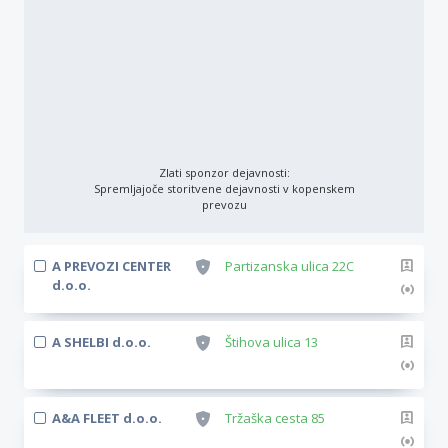
Zlati sponzor dejavnosti:
Spremljajoče storitvene dejavnosti v kopenskem
prevozu
A PREVOZI CENTER
Partizanska ulica 22C
d.o.o.
A SHELBI d.o.o.
Štihova ulica 13
A&A FLEET d.o.o.
Tržaška cesta 85