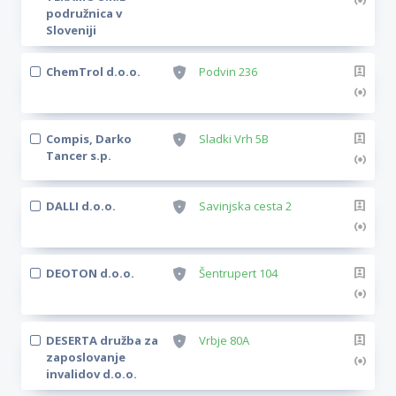
podružnica v
Sloveniji
ChemTrol d.o.o.
Podvin 236
Compis, Darko
Sladki Vrh 5B
Tancer s.p.
DALLI d.o.o.
Savinjska cesta 2
DEOTON d.o.o.
Šentrupert 104
DESERTA družba za
Vrbje 80A
zaposlovanje
invalidov d.o.o.