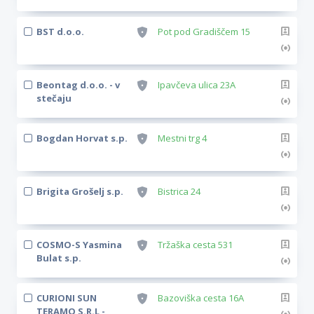
BST d.o.o.
Pot pod Gradiščem 15
Beontag d.o.o. - v
Ipavčeva ulica 23A
stečaju
Bogdan Horvat s.p.
Mestni trg 4
Brigita Grošelj s.p.
Bistrica 24
COSMO-S Yasmina
Tržaška cesta 531
Bulat s.p.
CURIONI SUN
Bazoviška cesta 16A
TERAMO S.R.L -