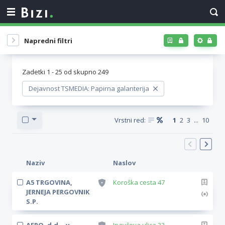
Napredni filtri
Zadetki
1
-
25
od skupno
249
Dejavnost TSMEDIA: Papirna galanterija
Vrstni red:
1
2
3
...
10
Naziv
Naslov
A5 TRGOVINA,
Koroška cesta 47
JERNEJA PERGOVNIK
S.P.