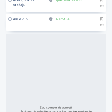
AERO, d.d. - v
Ipavčeva ulica 32
stečaju
AKI d.o.o.
Narof 34
Zlati sponzor dejavnosti:
Proizvodnja valovitega papirja, kartona ter papirne in