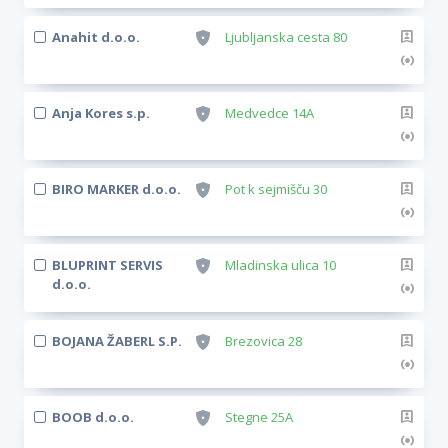
Anahit d.o.o.
Ljubljanska cesta 80
Anja Kores s.p.
Medvedce 14A
BIRO MARKER d.o.o.
Pot k sejmišču 30
BLUPRINT SERVIS
Mladinska ulica 10
d.o.o.
BOJANA ŽABERL S.P.
Brezovica 28
BOOB d.o.o.
Stegne 25A