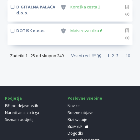
DIGITALNA PALAČA
Koroška cesta 2
d.o.o.
DOTISK d.o.o.
Maistrova ulica 6
Zadetki
1
-
25
od skupno
249
Vrstni red:
1
2
3
...
10
Podjetja
Poslovne vsebine
Išči po dejavnostih
Novice
Naredi analizo trga
Borzne objave
Seznam podjetij
Bizi svetuje
BiziHELP
Dogodki