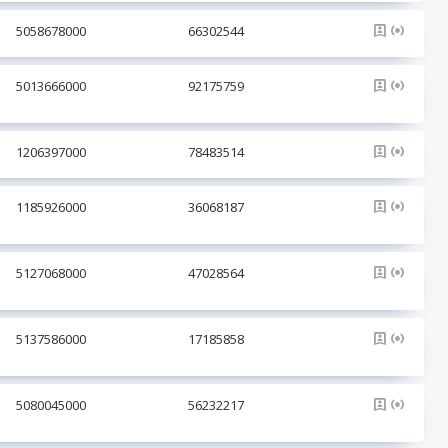
5058678000
66302544
5013666000
92175759
1206397000
78483514
1185926000
36068187
5127068000
47028564
5137586000
17185858
5080045000
56232217