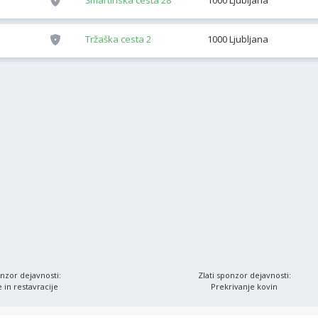
Šmartinska cesta 28
1000 Ljubljana
Tržaška cesta 2
1000 Ljubljana
onzor dejavnosti:
Zlati sponzor dejavnosti:
 in restavracije
Prekrivanje kovin