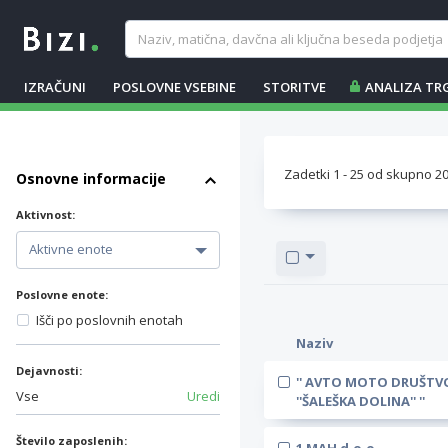
IZRAČUNI
POSLOVNE VSEBINE
STORITVE
ANALIZA TR
Zadetki
1
-
25
od skupno
2
Osnovne informacije
Aktivnost:
Poslovne enote:
Išči po poslovnih enotah
Naziv
Dejavnosti:
'' AVTO MOTO DRUŠTV
Vse
Uredi
''ŠALEŠKA DOLINA'' ''
Število zaposlenih: