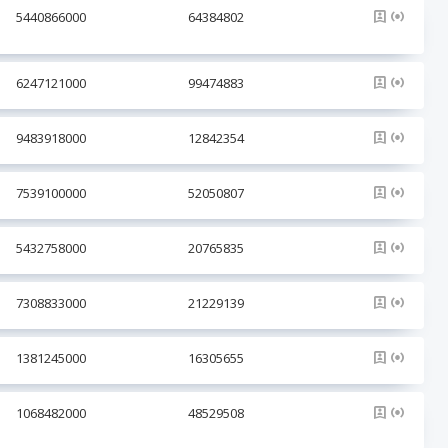
5440866000
64384802
6247121000
99474883
9483918000
12842354
7539100000
52050807
5432758000
20765835
7308833000
21229139
1381245000
16305655
1068482000
48529508