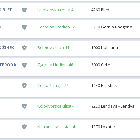
O BLED
Ljubljanska cesta 4
4260 Bled
O
Cesta na Stadion 1A
9250 Gornja Radgona
 ŽINEX
Boletova ulica 11
1000 Ljubljana
 FERODA
Zgornja Hudinja 46
3000 Celje
Cesta 1. maja 77
1430 Hrastnik
Kolodvorska ulica 4
9220 Lendava - Lendva
Notranjska cesta 14
1370 Logatec