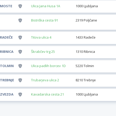
 MOSTE
Ulica Jana Husa 1A
1000 Ljubljana
Bistriška cesta 91
2319 Poljčane
RADEČE
Titova ulica 4
1433 Radeče
RIBNICA
Škrabčev trg 25
1310 Ribnica
 TOLMIN
Ulica padlih borcev 1D
5220 Tolmin
TREBNJE
Trubarjeva ulica 2
8210 Trebnje
 ZVEZDA
Kavadarska cesta 21
1000 Ljubljana