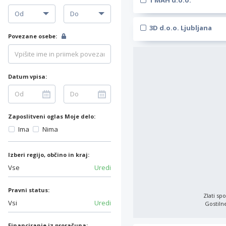
1 MAH d.o.o.
3D d.o.o. Ljubljana
Povezane osebe:
Datum vpisa:
Zaposlitveni oglas Moje delo:
Ima
Nima
Izberi regijo, občino in kraj:
Vse
Uredi
Pravni status:
Zlati sp
Vsi
Uredi
Gostilne
Financiranje iz proračuna: