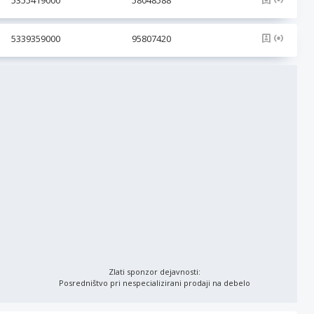
5355419000
58048588
5339359000
95807420
Zlati sponzor dejavnosti:
Posredništvo pri nespecializirani prodaji na debelo