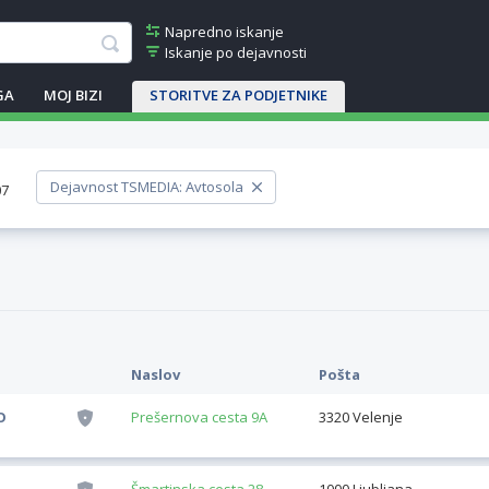
Napredno iskanje
Iskanje po dejavnosti
GA
MOJ BIZI
STORITVE ZA PODJETNIKE
Dejavnost TSMEDIA: Avtosola
07
Naslov
Pošta
O
Prešernova cesta 9A
3320 Velenje