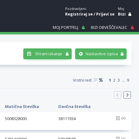
Pozdravljeni.
Moj
Registriraj se
/
Prijavi se
Bizi
MOJ PORTFELJ
BIZI OBVEŠČEVALEC
Shrani iskanje
Nastavitve izpisa
Vrstni red:
1
2
3
...
9
Matična številka
Davčna številka
5008328000
38111934