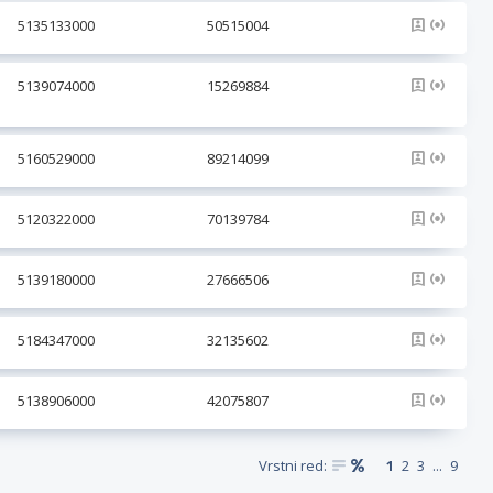
5135133000
50515004
5139074000
15269884
5160529000
89214099
5120322000
70139784
5139180000
27666506
5184347000
32135602
5138906000
42075807
Vrstni red:
1
2
3
...
9