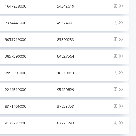
1647938000
54342619
7334443000
49374001
9053719000
83396233
3857590000
84827564
8990093000
16619013
2244519000
95130829
8371466000
37953753
9138277000
83225293