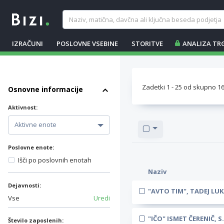
IZRAČUNI
POSLOVNE VSEBINE
STORITVE
ANALIZA TR
Zadetki
1
-
25
od skupno
1
Osnovne informacije
Aktivnost:
Poslovne enote:
Išči po poslovnih enotah
Naziv
Dejavnosti:
"AVTO TIM", TADEJ LUK
Vse
Uredi
"IČO" ISMET ČERENIČ, S.
Število zaposlenih: