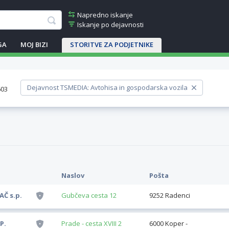
Napredno iskanje
Iskanje po dejavnosti
GA
MOJ BIZI
STORITVE ZA PODJETNIKE
Dejavnost TSMEDIA: Avtohisa in gospodarska vozila
603
Naslov
Pošta
AČ s.p.
Gubčeva cesta 12
9252 Radenci
P.
Prade - cesta XVIII 2
6000 Koper -