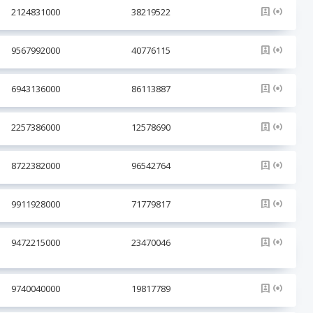
2124831000
38219522
9567992000
40776115
6943136000
86113887
2257386000
12578690
8722382000
96542764
9911928000
71779817
9472215000
23470046
9740040000
19817789