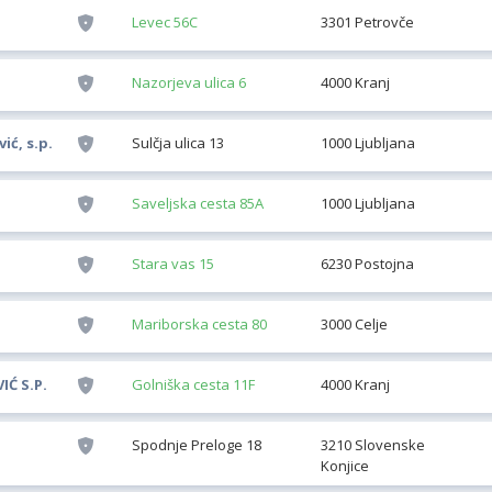
Levec 56C
3301 Petrovče
Nazorjeva ulica 6
4000 Kranj
ć, s.p.
Sulčja ulica 13
1000 Ljubljana
Saveljska cesta 85A
1000 Ljubljana
Stara vas 15
6230 Postojna
Mariborska cesta 80
3000 Celje
Ć S.P.
Golniška cesta 11F
4000 Kranj
Spodnje Preloge 18
3210 Slovenske
Konjice