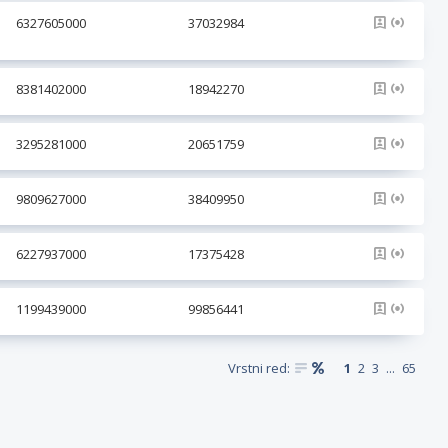
6327605000
37032984
8381402000
18942270
3295281000
20651759
9809627000
38409950
6227937000
17375428
1199439000
99856441
Vrstni red:
1
2
3
...
65