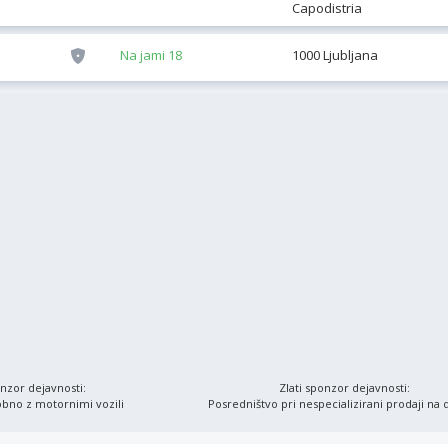
Capodistria
Na jami 18
1000 Ljubljana
onzor dejavnosti:
Zlati sponzor dejavnosti:
obno z motornimi vozili
Posredništvo pri nespecializirani prodaji na