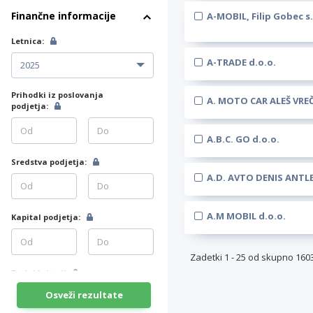
Finančne informacije
A-MOBIL, Filip Gobec s.
Letnica:
A-TRADE d.o.o.
Prihodki iz poslovanja
A. MOTO CAR ALEŠ VREČ
podjetja:
A.B.C. GO d.o.o.
Sredstva podjetja:
A.D. AVTO DENIS ANTLEJ
A.M MOBIL d.o.o.
Kapital podjetja:
Zadetki
1
-
25
od skupno
160
Dodaj kriterij
Osveži rezultate