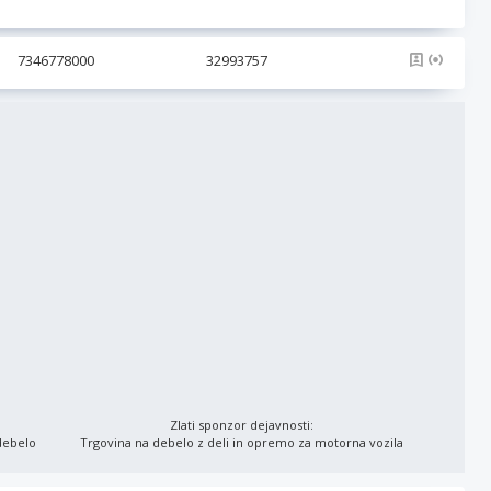
7346778000
32993757
Zlati sponzor dejavnosti:
 debelo
Trgovina na debelo z deli in opremo za motorna vozila