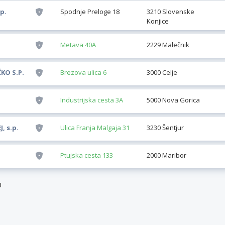
p.
Spodnje Preloge 18
3210 Slovenske
Konjice
Metava 40A
2229 Malečnik
KO S.P.
Brezova ulica 6
3000 Celje
Industrijska cesta 3A
5000 Nova Gorica
, s.p.
Ulica Franja Malgaja 31
3230 Šentjur
Ptujska cesta 133
2000 Maribor
3