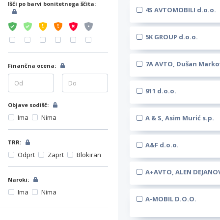
Išči po barvi bonitetnega ščita:
4S AVTOMOBILI d.o.o.
5K GROUP d.o.o.
7A AVTO, Dušan Markovi
Finančna ocena:
911 d.o.o.
Objave sodišč:
Ima
Nima
A & S, Asim Murić s.p.
TRR:
A&F d.o.o.
Odprt
Zaprt
Blokiran
A+AVTO, ALEN DEJANOVI
Naroki:
Ima
Nima
A-MOBIL D.O.O.