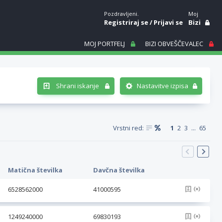
Pozdravljeni.
Moj
Registriraj se
/
Prijavi se
Bizi
MOJ PORTFELJ
BIZI OBVEŠČEVALEC
Shrani iskanje
Nastavitve izpisa
Vrstni red:
1
2
3
...
65
Matična številka
Davčna številka
6528562000
41000595
1249240000
69830193