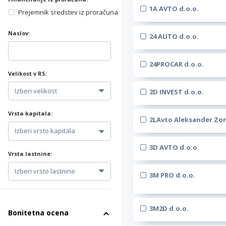
1A AVTO d.o.o.
Prejemnik sredstev iz proračuna
Naslov:
24 AUTO d.o.o.
24PROCAR d.o.o.
Velikost v RS:
2D INVEST d.o.o.
Vrsta kapitala:
2LAvto Aleksander Zor
3D AVTO d.o.o.
Vrsta lastnine:
3M PRO d.o.o.
3M2D d.o.o.
Bonitetna ocena