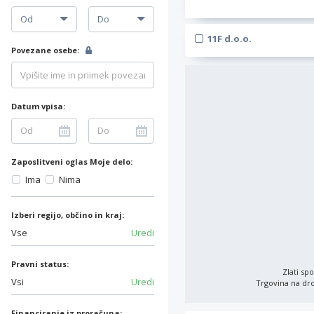
11F d.o.o.
Povezane osebe:
Datum vpisa:
Zaposlitveni oglas Moje delo:
Ima
Nima
Izberi regijo, občino in kraj:
Vse
Uredi
Pravni status:
Zlati sp
Vsi
Uredi
Trgovina na dr
Financiranje iz proračuna: