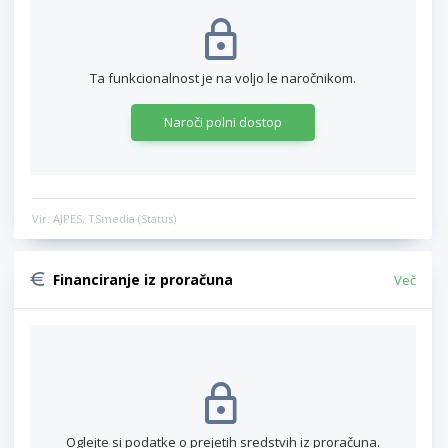
Ta funkcionalnost je na voljo le naročnikom.
Naroči polni dostop
Vir: AJPES, TSmedia (Status)
Financiranje iz proračuna
Več
Oglejte si podatke o prejetih sredstvih iz proračuna.