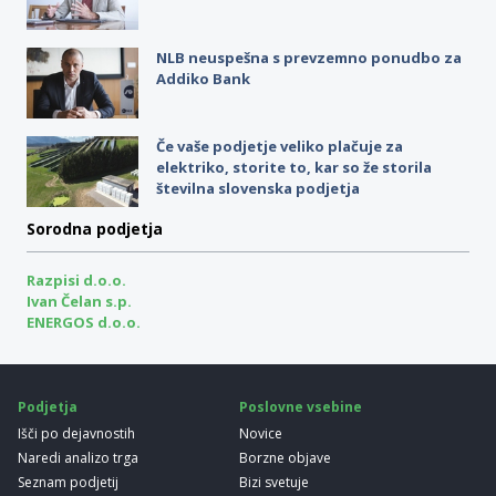
NLB neuspešna s prevzemno ponudbo za
Addiko Bank
Če vaše podjetje veliko plačuje za
elektriko, storite to, kar so že storila
številna slovenska podjetja
Sorodna podjetja
Razpisi d.o.o.
Ivan Čelan s.p.
ENERGOS d.o.o.
Podjetja
Poslovne vsebine
Išči po dejavnostih
Novice
Naredi analizo trga
Borzne objave
Seznam podjetij
Bizi svetuje