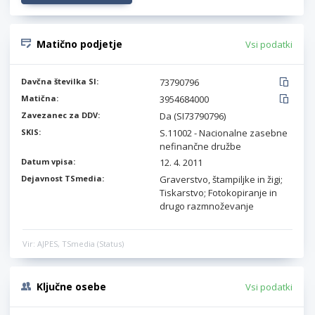
Matično podjetje
Vsi podatki
Davčna številka SI:
73790796
Matična:
3954684000
Zavezanec za DDV:
Da (SI73790796)
SKIS:
S.11002 - Nacionalne zasebne
nefinančne družbe
Datum vpisa:
12. 4. 2011
Dejavnost TSmedia:
Graverstvo, štampiljke in žigi;
Tiskarstvo; Fotokopiranje in
drugo razmnoževanje
Vir: AJPES, TSmedia (Status)
Ključne osebe
Vsi podatki