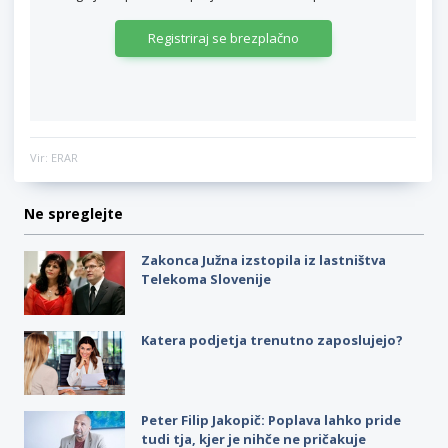
Registriraj se brezplačno
Vir: ERAR
Ne spreglejte
Zakonca Južna izstopila iz lastništva
Telekoma Slovenije
Katera podjetja trenutno zaposlujejo?
Peter Filip Jakopič: Poplava lahko pride
tudi tja, kjer je nihče ne pričakuje