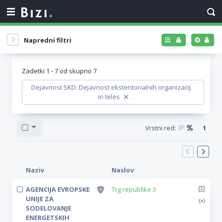
Napredni filtri
Zadetki
1
-
7
od skupno
7
Dejavnost SKD: Dejavnost eksteritorialnih organizacij
in teles
Vrstni red:
1
Naziv
Naslov
AGENCIJA EVROPSKE
Trg republike 3
UNIJE ZA
SODELOVANJE
ENERGETSKIH