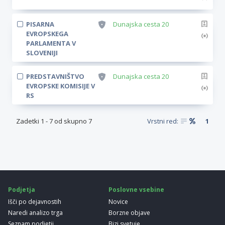
PISARNA
Dunajska cesta 20
EVROPSKEGA
PARLAMENTA V
SLOVENIJI
PREDSTAVNIŠTVO
Dunajska cesta 20
EVROPSKE KOMISIJE V
RS
Zadetki
1
-
7
od skupno
7
Vrstni red:
1
Podjetja
Poslovne vsebine
Išči po dejavnostih
Novice
Naredi analizo trga
Borzne objave
Seznam podjetij
Bizi svetuje