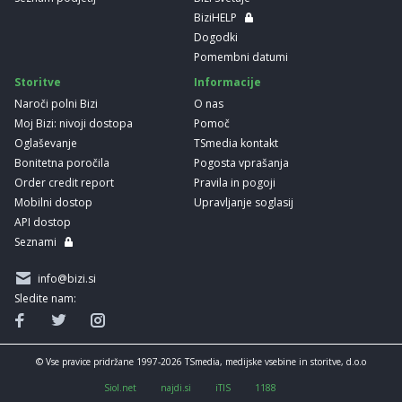
BiziHELP
Dogodki
Pomembni datumi
Storitve
Informacije
Naroči polni Bizi
O nas
Moj Bizi: nivoji dostopa
Pomoč
Oglaševanje
TSmedia kontakt
Bonitetna poročila
Pogosta vprašanja
Order credit report
Pravila in pogoji
Mobilni dostop
Upravljanje soglasij
API dostop
Seznami
info@bizi.si
Sledite nam:
© Vse pravice pridržane 1997-2026 TSmedia, medijske vsebine in storitve, d.o.o
Siol.net
najdi.si
iTIS
1188