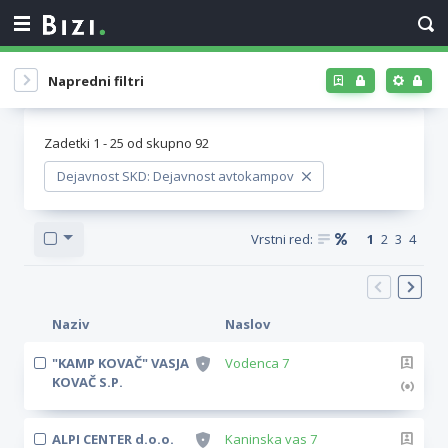
Napredni filtri
Zadetki
1
-
25
od skupno
92
Dejavnost SKD: Dejavnost avtokampov
Vrstni red:
1
2
3
4
Naziv
Naslov
"KAMP KOVAČ" VASJA
Vodenca 7
KOVAČ S.P.
ALPI CENTER d.o.o.
Kaninska vas 7