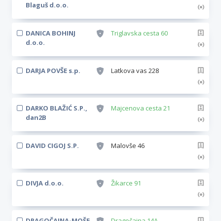
Blaguš d.o.o.
DANICA BOHINJ
Triglavska cesta 60
d.o.o.
DARJA POVŠE s.p.
Latkova vas 228
DARKO BLAŽIĆ S.P.,
Majcenova cesta 21
dan2B
DAVID CIGOJ S.P.
Malovše 46
DIVJA d.o.o.
Žikarce 91
DRAGOČAJNA-MOŠE
Dragočajna 14A