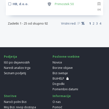
HB, d.o.o.
Primostek 50
Zadetki
1
-
25
od skupno
92
Vrstni red:
1
2
3
4
Podjetja
Poslovne vsebine
Išči po dejavnostih
Novice
Naredi analizo trga
Borzne objave
Seznam podjetij
Bizi svetuje
BiziHELP
Dogodki
Pomembni datumi
Storitve
Informacije
Naroči polni Bizi
O nas
Moj Bizi: nivoji dostopa
Pomoč