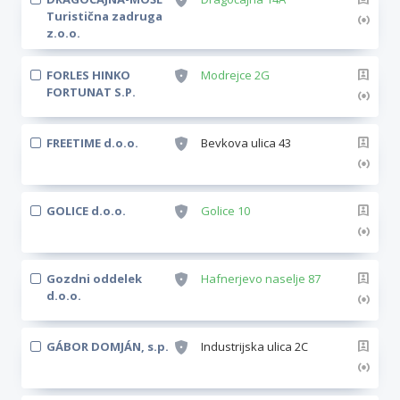
Turistična zadruga
z.o.o.
FORLES HINKO
Modrejce 2G
FORTUNAT S.P.
FREETIME d.o.o.
Bevkova ulica 43
GOLICE d.o.o.
Golice 10
Gozdni oddelek
Hafnerjevo naselje 87
d.o.o.
GÁBOR DOMJÁN, s.p.
Industrijska ulica 2C